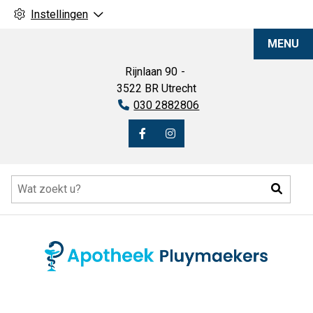
Instellingen
Apotheek
MENU
Pluymaekers
Rijnlaan
90
3522 BR
Utrecht
Tel:
030 2882806
Bezoek
Bezoek
onze
onze
Hoofdmenu
facebook
Instagram
Zoeke
pagina
pagina