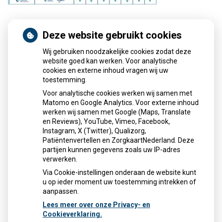
Deze website gebruikt cookies
Zorgkaart Nederland
Wij gebruiken noodzakelijke cookies zodat deze
website goed kan werken. Voor analytische
cookies en externe inhoud vragen wij uw
toestemming.
Voor analytische cookies werken wij samen met
Matomo en Google Analytics. Voor externe inhoud
Apotheek Pluymaekers
is
8
werken wij samen met Google (Maps, Translate
.9
255 keer gewaardeerd en heeft
en Reviews), YouTube, Vimeo, Facebook,
een gemiddeld cijfer van 8 .9 .
Instagram, X (Twitter), Qualizorg,
Patiëntenvertellen en ZorgkaartNederland. Deze
partijen kunnen gegevens zoals uw IP-adres
Bekijk alle waarderingen
of
plaats een
verwerken.
waardering
Via Cookie-instellingen onderaan de website kunt
u op ieder moment uw toestemming intrekken of
aanpassen.
Lees meer over onze Privacy- en
Cookieverklaring.