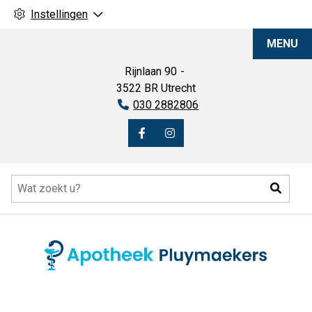
Instellingen
Apotheek
MENU
Pluymaekers
Rijnlaan
90
3522 BR
Utrecht
Tel:
030 2882806
Bezoek
Bezoek
onze
onze
Hoofdmenu
facebook
Instagram
Zoeke
pagina
pagina