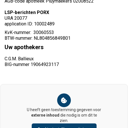
AGB-code apotheek Pluymaekers 02008522
LSP-berichten PORX
URA 20077
application ID: 10002489
KvK-nummer: 30060553
BTW-nummer: NL804856849B01
Uw apothekers
C.G.M. Ballieux
BIG-nummer 19064923117
U heeft geen toestemming gegeven voor
externe inhoud
die nodig is om dit te
zien.