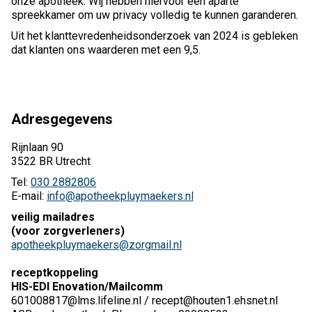
onze apotheek. Wij hebben hiervoor een aparte
spreekkamer om uw privacy volledig te kunnen garanderen.
Uit het klanttevredenheidsonderzoek van 2024 is gebleken
dat klanten ons waarderen met een 9,5.
Adresgegevens
Rijnlaan 90
3522 BR Utrecht
Tel:
030 2882806
E-mail:
info@apotheekpluymaekers.nl
veilig mailadres
(voor zorgverleners)
apotheekpluymaekers@zorgmail.nl
receptkoppeling
HIS-EDI Enovation/Mailcomm
601008817@lms.lifeline.nl / recept@houten1.ehsnet.nl