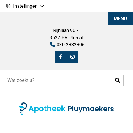
Instellingen
Apotheek
MENU
Pluymaekers
Rijnlaan
90
3522 BR
Utrecht
Tel:
030 2882806
Bezoek
Bezoek
onze
onze
Hoofdmenu
facebook
Instagram
Zoeke
pagina
pagina