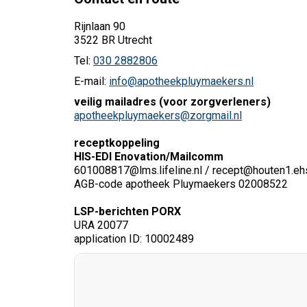
Rijnlaan 90
3522 BR Utrecht
Tel:
030 2882806
E-mail:
info@apotheekpluymaekers.nl
veilig mailadres (voor zorgverleners)
apotheekpluymaekers@zorgmail.nl
receptkoppeling
HIS-EDI Enovation/Mailcomm
601008817@lms.lifeline.nl / recept@houten1.ehs
AGB-code apotheek Pluymaekers 02008522
LSP-berichten PORX
URA 20077
application ID: 10002489