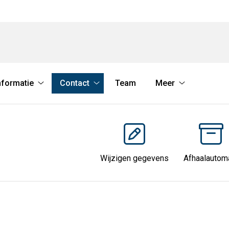
nformatie
Contact
Team
Meer
es
Informatie
Contact
Meer
nu
submenu
submenu
submenu
Wijzigen gegevens
Afhaalautom