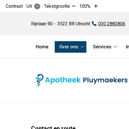
Tekst
Tekst
Contrast
Tekstgrootte
100%
Uit
verkleinen
vergroten
Apotheek
met
met
Pluymaekers
Rijnlaan
90
3522 BR
Utrecht
Tel:
030 2882806
10%
10%
Hoofdmenu
Home
Over ons
Services
I
Over
Servic
ons
subme
submenu
Contact en route